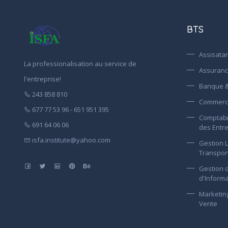
BTS
Assisata
La professionalisation au service de
Assuran
l'entreprise!
Banque &
243 858 810
Commerce
677 77 53 96 - 651 951 395
Comptabil
691 64 06 06
des Entr
isfa.institute@yahoo.com
Gestion L
Transpor
Gestion 
d'Informa
Marketi
Vente