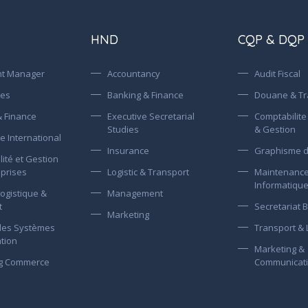
HND
CQP & DQP
nt Manager
Accountancy
Audit Fiscal
ces
Banking & Finance
Douane & Tr
 Finance
Executive Secretarial
Comptabilite
Studies
& Gestion
 International
Insurance
Graphisme d
ité et Gestion
eprises
Logistic & Transport
Maintenanc
Informatiqu
ogistique &
Management
t
Secretariat 
Marketing
des Systèmes
Transport & 
tion
Marketing &
ng Commerce
Communicatio