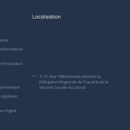
Localisation
ansit
 Informatisee
e Production
e
61, Rue 1080 Bonanjo derrière la
e
Délégation Régionale du Travail & de la
Bureautique
Sécurité Sociale du Littoral
Logistique
n Digital